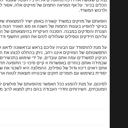
הכלים בכיור. על אף המראה התמים של מזיקים אלה, אסור ל
ולרכוש המשרד.
שירותי הדבר
הופעתם של מזיקים במשרד קשורה באופן ישיר להמצאותו של מז
ניקוי חלונות 
בעיקר להופיע בעונות החמות של השנה אז מזג האוויר הנוח 
הצנרת והסדקים במבנה. הסכנה העיקרית בהימצאותם של המ
הברקת פרקטים
עליהם חיידקים וטפילים שעלולים לזהם את המזון החשוף ודר
על מנת להתמודד עם הבעיה עליכם בראש ובראשונה לדאוג ל
התפשטותם של המזיקים איננו רחב, ניתן בהחלט לבצע את ה
הניקיון למשרדים עמה אתם עובדים, על ידי שימוש בתכשירים 
שבמידה ואתם בוחרים באפשרות זו קיים סיכוי כי התופעה תחזו
אתם רואים ריכוז גדול של טפילים, ההמלצה היא לשכור את 
יסודית בשימוש עם חומרים חזקים שיבטיחו תוצאות לטווח ארו
לסיכום, על מנת להמנע ככל האפשר מהופעתם של פולשים לא ר
המטבחים, השירותים וחדרי העבודה בהם ניתן למצוא לרוב מזו