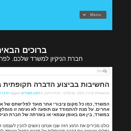
Menu
ברוכים הבאים
חברת הניקיון למשרד שלכם. לפרט
עמוד הבית
פרופיל חברה
שירותי ניקי
החשיבות בביצוע הדברה תקופתית 
ניקיון משרדי
Posted on מרץ 2, 2014, by קלינט - חברת ניקיון, in
ניקיון משרדים
, tagged
הדברת 
אחזקת מבנים 
המשרד, כמו כל מקום ציבורי אחר מועד לפלישתם של אור
ניקוי חדרי מד
אחרים. על מנת להתמודד עם תופעה לא נעימה זו מומל
במשרד, בין אם באופן עצמאי או בעזרתה של חברת הניקי
ניקיון לאחר ש
כולנו מכירים את הרגע הזה שבו אנחנו ניגשים להכין לעצמנ
פוליש והברקה
נמלים שעושה את דרכה מהוופלים אל תרכיז הפטל שעומד לו על