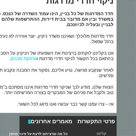
ניקוי חדרי מדרגות
שירותי הדבר
חדר המדרגות של כל בניין, הינו עמוד השדרה של הנכס. 
במשרד ובין אם מדובר בבית דירות, ההתרשמות שלהם 
ניקוי חלונות 
לבניין ובעליה לכיוונכם.
הברקת פרקטים
חדר מדרגות מלוכלך ושאיננו משדר ניקיון, יוצר אווירה לא נע
ברגל שמאל.
אנו בקלינט לוקחים ברצינות את השפעתו של הניקיון על הסביב
בהתאם בכל הקשור לניקוי חדרי מדרגות ו
אחזקת מבנים
.
לאחר שנקבע פגישה, נגיע אליכם, נסקור את המבנה ונקבע ת
ומרשים.
הצוות שלנו, מודע לכך שניקוי חדרי מדרגות איננו מסתכם ב"מר
טוב ולקבל את פניהם של המבקרים בצורה המרשימה יותר.
אז – צרו עמנו קשר כבר עכשיו ואנו נדאג לכל השאר.
פרטי התקשרות
מאמרים אחרונים
קלינט
כל מה שרציתם לדעת על פינוי מחסן