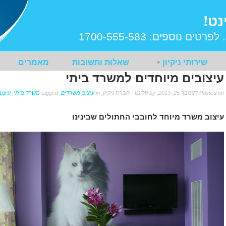
נט!
 לפרטים נוספים:
1700-555-583
שירותי ניקיון
שאלות ותשובות
מאמרים
עיצובים מיוחדים למשרד ביתי
Posted on דצמבר 25, 2013, by קלינט - חברת ניקיון, in
עיצוב משרדים
, tagged
משרד ביתי
,
עיצו
עיצוב משרד מיוחד לחובבי החתולים שבינינו