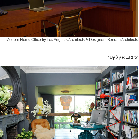
Modern Home Office
by
Los Angeles Architects & Designers
Bertram Architects
עיצוב אקלקטי