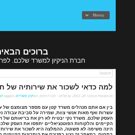
Menu
ברוכים הבאים
חברת הניקיון למשרד שלכם. לפרט
עמוד הבית
פרופיל חברה
שירותי ניקי
למה כדאי לשכור את שירותיה של חב
ניקיון משרדי
Posted on נובמבר 20, 2013, by קלינט - חברת ניקיון, in
ניקיון משרדים
, tagged
חבר
אחזקת מבנים 
בין אם אתם מנהלים משרד קטן עם מספר מצומצם של עו
ניקוי חדרי מד
עשרות ואף מאות אנשי צוות, שמירה על סביבת עבודה נקי
העסק שלכם. משרד נקי יבטיח לא רק את בריאותם של הע
ניקיון לאחר ש
הקיימים והלקוחות הפוטנציאליים יתפסו את העסק שלכם
הינה משימה לא פשוטה, ההמלצה היא לשכור את שירותיה
פוליש והברקה
בתחום. במאמר זה נציג בפניכם את היתרונות הקיימים 