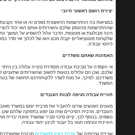
יצירת רושם ראשוני חיובי
שירותי הדבר
במציאות בה ההתרשמות הראשונית מאדם זה או אחר נקבעת ק
ניקוי חלונות 
שההתרשמות מהעסק שלכם והשירותים אותם הוא יכול להציע 
הינה מבולגנת או מטונפת, הדבר עלול להשפיע על המשך הת
הברקת פרקטים
שלקוחות פוטנציאליים יקבלו מכם הוא של לכלוך ואי סדר במ
ליחסי עבודה.
האמינות שאתם משדרים
אי הקפדה על סביבת עבודה מסודרת ונקייה עלולה בין היתר 
שלכם, שכן הם עלולים בטעות לחשוב שהשירותים שתעניקו לה
משרדכם. לפיכך, על מנת לשדר ללקוחותיכם תחושה של בטחון, 
המשרד.
חוויית עבודה נעימה לצוות העובדים
מעטים האנשים שירצו להעביר את מרבית יומם במשרד מאובק
העובדים, מרבית הסיכויים שזה גם יפגע בתפוקה שלהם שכן ה
נושמים. בנוסף לכך, קיים סיכוי סביר שמשרד מוזנח יבריח 
היגיינית ונעימה תנאי בל יעבור לכינון יחסי עבודה.
שכירת שירותיה של
חברת ניקיון למשרדים
תבטיח שמשרדכם יהי