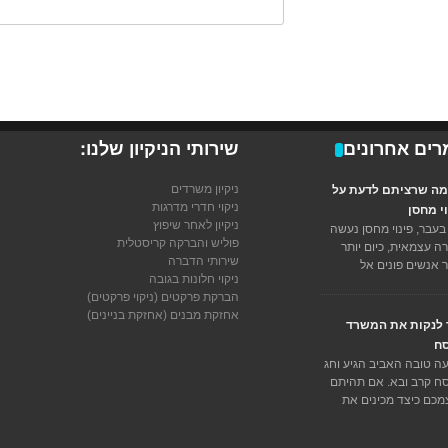
ים אחרונים
שירותי הניקיון שלנו:
ניקיון משרדים
מה שרציתם לדעת על
ניקוי חדרי מדרגות
וי מחסן
ניקיון לאחר שיפוץ
בעבר, פינוי מחסן נעשה
פוליש והברקה קריסטלית
ה עצמאית, כיום יותר
שירותי הדברה
ר אנשים פונים אל
ניקוי חלונות בגובה
הברקת פרקטים (ניקוי פרקטים)
אחזקת מבנים (אחזקת בניינים)
 לנקות את המשרד
ח
ה טובה האביב הגיע וחג
ח קרב ובא. אם תהיתם
מכם כיצד מכינים את