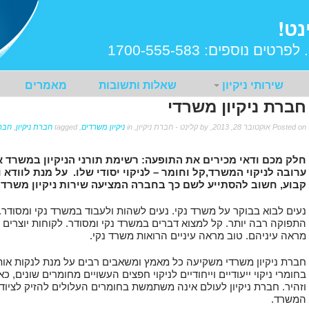
נט!
 לפרטים נוספים:
1700-555-583
שירותי ניקיון
שאלות ותשובות
מאמרים
חברת ניקיון משרדי
Posted on אוקטובר 28, 2013, by קלינט - חברת ניקיון, in
ניקיון משרדים
, tagged
חברת ניקיון
,
חברת
חלק מכם ודאי מכירים את התופעה: רשימת תורני הניקיון במשרד אי
ערובה לניקוי המשרד,קל וחומר – לניקוי יסודי שלו. על מנת לוודא 
קבוע, חשוב להסתייע לשם כך בחברה המציעה שירות ניקיון משרדי
נעים לבוא בבוקר על משרד נקי. נעים לשהות ולעבוד במשרד נקי ומסודר.
התפוקה רבה יותר. קל למצוא דברים במשרד נקי ומסודר. לקוחות יוצרים 
מראה עיניהם. טוב מראה עיניים הרואות משרד נקי.
חברת ניקיון משרדי משקיעה כל מאמץ ומשאבים רבים על מנת לנקות או
בחומרי ניקוי ייעודיים וייחודיים לניקוי חפצים העשויים מחומרים שונים,
וזהיר. חברת ניקיון לעולם אינה משתמשת בחומרים העלולים להזיק לציוד 
המשרד.