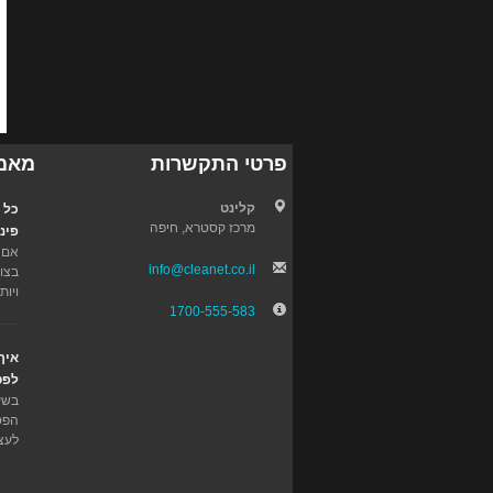
פרטי התקשרות
מאמר
קלינט
כל 
מרכז קסטרא, חיפה
פינ
אם 
info@cleanet.co.il
בצור
ויות
1700-555-583
איך
לפס
בשע
הפס
לעצ