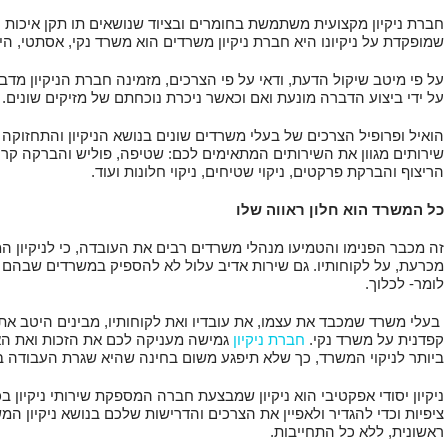
חברת ניקיון מקצועית משתמשת בחומרים ובציוד שנושאים תו תקן איכות 
שמופקדת על ניקיונו היא חברת ניקיון משרדים הוא משרד נקי, אסתטי, היגי
על פי מיטב שיקול הדעת, ודאי על פי הצרכים, מזמינה חברת הניקיון מדב
על ידי ביצוע הדברה מונעת ואם וכאשר ניכרת נוכחתם של מזיקים שונים.
הואיל ופרופיל הצרכים של בעלי משרדים שונים בנושא הניקיון והתחזוקה 
שירותים מגוון את השירותים המתאימים לכם: שטיפה, פוליש והברקה קריסטל
הריצוף והברקת פרקטים, ניקוי שטיחים, ניקוי חלונות ועוד.
כל המשרד הוא חלון ראווה שלו
זה מכבר הפנימו והטמיעו מנהלי משרדים רבים את העובדה, כי לניקיון 
מכרעת, על לקוחותיו. גם שירות אדיב עלול לא להספיק במשרדים שבהם שור
לומר- לכלוך.
בעלי משרד שמכבד את עצמו, את עובדיו ואת לקוחותיו, מבינים היטב א
קפדנית על משרד נקי.
חברת ניקיון
גמישה מעניקה לכם את הזכות ואת ה
ביותר לניקוי המשרד, כך שלא תיפגע משום בחינה שהיא שגרת העבודה בו
ניקיון יסודי אפקטיבי הוא ניקיון שמבצעת חברה המספקת שירותי ניקיון ב
ציפיות וכדי להגדיר ולאפיין את הצרכים והדרישות שלכם בנושא ניקיון המ
ראשונית, ללא כל התחייבות.