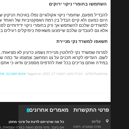
השתמשו בחומרי ניקוי ירוקים
להבדיל מפעם, שחומרי ניקוי אקולוגיים נפלו באיכות הניקיון ש
היום כמעט ולא קיים הבדל בין רמת האפקטיביות של האחד ע
למשרדים שלכם להשתמש אך ורק בחומרי ניקוי ידידותיים לס
אלא גם לעובדים שלכם שיימנעו משאיפת כימיקלים רעילים במ
תשאפו למשרד נקי מניירת
למרות שמשרד נקי לחלוטין מניירת נשמע כרעיון לא מציאותי
לשם. העדיפו לקרוא תכנים על צג המחשב וצמצמו עד כמה ש
במידה ואתם צריכים בכל זאת להדפיס מסמכים וודאו כי אתם 
Posted by
קלינט - חברת ניקיון
,
דצמבר 17, 2013
, Tagged as
איכות הסביבה
,
מיח
פרטי התקשרות
מאמרים אחרונים
קלינט
כל מה שרציתם לדעת על פינוי מחסן
מרכז קסטרא, חיפה
אם בעבר, פינוי מחסן נעשה בצורה עצמאית, כיו