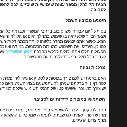
הביתית? להלן מספר עצות שימושיות שיסייעו לכם להפו
לסביבה.
שירותי הדבר
הימנעו מבזבוז חשמל
ניקוי חלונות 
בסוף כל יום עבודה עשו סיבוב ברחבי המשרד וכבו את כל 
הברקת פרקטים
ושאר הציוד שלא יהיה בו שימוש במהלך היום או הלילה והשאי
הבא. כאשר אתם יוצאים מחדר כלשהו ליותר מכמה דקות השת
כמו כן, העדיפו את השימוש במנורות חסכוניות. במידה ואינכ
הפעולות הללו אתם יכולים לבקש מחברת
ניקיון המשרדים
שאת
לעבור בכל חללי המשרד ולכבות את המכשירים.
צרכנות נבונה
האם באמת יש לכם צורך בכוסות פלסטיק או נייר ליד עמדת 
לפח דף נייר בדקתם שניתן להשתמש גם בצדו השני? האם כ
יש צורך בו? זכרו ששינוי קטן של הרגלי השימוש שלכם בציוד המ
השתמשו במוצרים ידידותיים לסביבה
תתחילו בקטן - עברו להשתמש בנייר ממוחזר, במרקרים לא רע
מחדש ועוד. תאמינו לנו שביחס לתמורה שמקבלים ההשקעה 
מהמוצרים הרגילים.