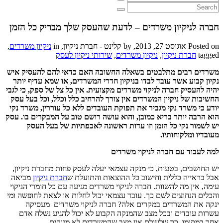
חברה לניקיון משרדים – לדעת שהעסק שלך מבריק כל הזמן
Posted on אוגוסט 27, 2013, by קלינט - חברת ניקיון, in
ניקיון משרדים
,
tagged
חברת ניקיון
,
ניקיון משרדים
,
שירותי ניקיון לעסק
משרדים רבים מתלבטים בשאלה החשובה האם כדאי להם להעסיק איש
נקיון קבוע אשר עובד לבדו בניקיון חדרי המשרדים, או שמא עדיף יותר
יהיה להעסיק חברה לניקוי משרדים מקצועית. אין כל צל של ספק, כי לגבי
החשיבות של ניקיון המשרדים אין צורך להרחיב כלל וכלל, וכל בעל עסק
יודע כי משרד נקי מגביר את תפוקת העובדים ללא כל עוררין, משרד נקי
הוא הרבה יותר בריא כמובן, והוא עושה רושם טוב על המבקרים בו. עסק
יש לשמור נקי כל הזמן וזו עדות ראשונה לאכפתיות של בעל העסק
מעובדיו ומלקוחותיו.
למה לעבוד עם חברה לניקוי משרדים
יש החושבים, בטעות, כי מנקה עצמאי יעלה לעסק פחות מחברת ניקיון,
אבל בראייה כללית וחישוב כל ההוצאות והתועלת ש
חברת ניקיון
מביאה
עימה, אין מה להשוות. חברה לניקוי משרדים מגיעה עם כל חומרי הניקוי
והכלים הנחוצים לשם כך. עובד עצמאי יכול לחלות או לצאת לחופשה ומי
ינקה את המשרדים במקרים אלה? חברה לניקוי משרדים מעסיקה
עשרות עובדים ובכל מצב שהמנקה הקבוע לא יכול להגיע נשלח אדם
אחר במקומו, כך שלעולם אין מצב שהמשרדים לא מנוקים.